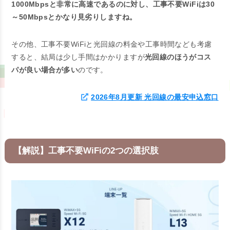
1000Mbpsと非常に高速であるのに対し、工事不要WiFiは30
～50Mbpsとかなり見劣りしますね。
その他、工事不要WiFiと光回線の料金や工事時間なども考慮
すると、結局は少し手間はかかりますが
光回線のほうがコス
パが良い場合が多い
のです。
2026年8月更新 光回線の最安申込窓口
【解説】工事不要WiFiの2つの選択肢