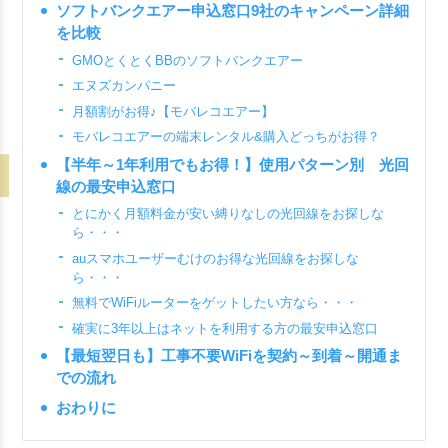
ソフトバンクエアー申込窓口9社のキャンペーン詳細
を比較
GMOとくとくBBのソフトバンクエアー
エヌズカンパニー
月額割がお得♪【モバレコエアー】
モバレコエアーの端末レンタル&購入どっちがお得？
【半年～1年利用でもお得！】使用パターン別 光回
線の最安申込窓口
とにかく月額料金が安い縛りなしの光回線をお探しな
ら・・・
auスマホユーザーむけのお得な光回線をお探しな
ら・・・
無料でWiFiルーターをゲットしたい方なら・・・
確実に3年以上はネットを利用する方の最安申込窓口
【最短翌日も】工事不要WiFiを契約～到着～開通ま
での流れ
おわりに