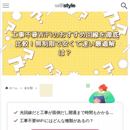
工事不要WiFiのおすすめ回線を徹底
比較！無制限で安くて速い最適解
は？
ホーム
未分類
光回線だと工事が面倒だし開通まで時間もかかる…
工事不要WiFiにはどんな種類があるの？