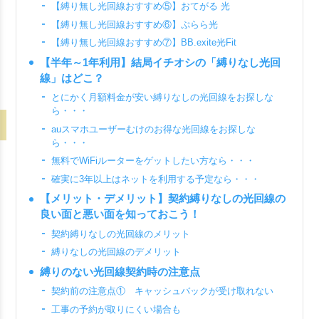
【縛り無し光回線おすすめ⑤】おてがる 光
【縛り無し光回線おすすめ⑥】ぷらら光
【縛り無し光回線おすすめ⑦】BB.exite光Fit
【半年～1年利用】結局イチオシの「縛りなし光回
線」はどこ？
とにかく月額料金が安い縛りなしの光回線をお探しな
ら・・・
auスマホユーザーむけのお得な光回線をお探しな
ら・・・
無料でWiFiルーターをゲットしたい方なら・・・
確実に3年以上はネットを利用する予定なら・・・
【メリット・デメリット】契約縛りなしの光回線の
良い面と悪い面を知っておこう！
契約縛りなしの光回線のメリット
縛りなしの光回線のデメリット
縛りのない光回線契約時の注意点
契約前の注意点① キャッシュバックが受け取れない
工事の予約が取りにくい場合も