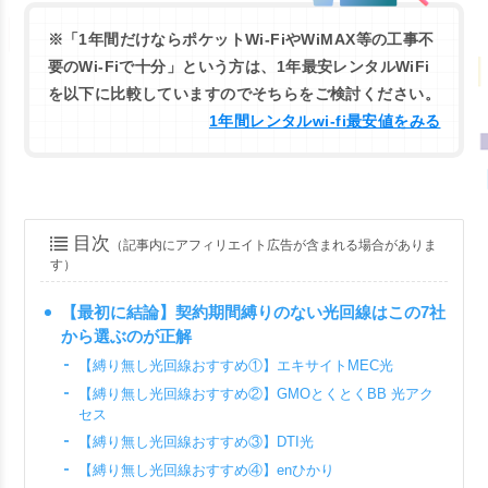
※
「1年間だけならポケットWi-FiやWiMAX等の工事不
要のWi-Fiで十分」
という方は、1年最安レンタルWiFi
を以下に比較していますのでそちらをご検討ください。
1年間レンタルwi-fi最安値をみる
目次
（記事内にアフィリエイト広告が含まれる場合がありま
す）
【最初に結論】契約期間縛りのない光回線はこの7社
から選ぶのが正解
【縛り無し光回線おすすめ①】エキサイトMEC光
【縛り無し光回線おすすめ②】GMOとくとくBB 光アク
セス
【縛り無し光回線おすすめ③】DTI光
【縛り無し光回線おすすめ④】enひかり