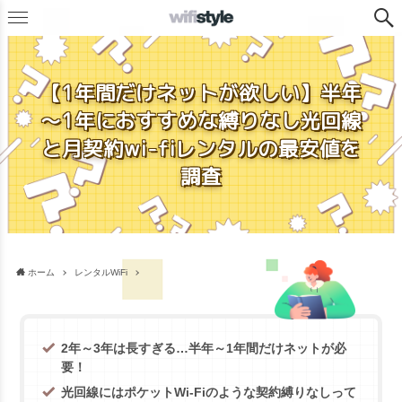
【1年間だけネットが欲しい】半年
～1年におすすめな縛りなし光回線
と月契約wi-fiレンタルの最安値を
調査
ホーム
レンタルWiFi
2年～3年は長すぎる…半年～1年間だけネットが必
要！
光回線にはポケットWi-Fiのような契約縛りなしって