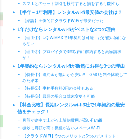
スマホとのセット割引を検討すると損をする可能性も
【半年～1年利用】レンタルwi-fi最安値の会社は？
【結論】圧倒的に
クラウドWiFi
が最安だった
1年だけならレンタルwi-fiがベストな2つの理由
【理由①】UQ WiMAXで1年契約は可能…だが使い物にな
らない
【理由②】プロバイダで3年以内に解約すると高額請求
が!!
1年契約ならレンタルwi-fiが断然にお得な3つの理由
【特長①】違約金が無いから安い!! GMOと料金比較して
みた結果
【特長②】事務手数料0円の会社もある！
【特長③】最悪の場合は端末変更も可能
【料金比較】長期レンタルwi-fi3社で1年契約の最安
値をチェック！
月額が途中で上がる上解約費用が高いFamifi
微妙に月額が高く機種が古いスペースWi-Fi
【
クラウドWiFi
】5つのメリットと5つのデメリット！