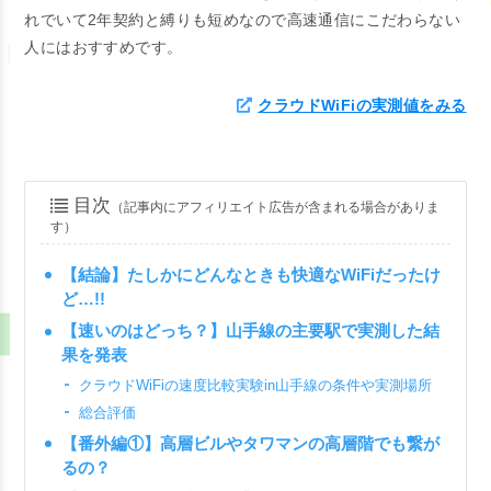
れでいて2年契約と縛りも短めなので高速通信にこだわらない
人にはおすすめです。
クラウドWiFiの実測値をみる
目次
（記事内にアフィリエイト広告が含まれる場合がありま
す）
【結論】たしかにどんなときも快適なWiFiだったけ
ど…!!
【速いのはどっち？】山手線の主要駅で実測した結
果を発表
クラウドWiFiの速度比較実験in山手線の条件や実測場所
総合評価
【番外編①】高層ビルやタワマンの高層階でも繋が
るの？