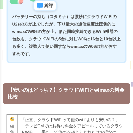
総評
バッテリーの持ち（スタミナ）は微妙にクラウドWiFiの
U2sの方が上でしたが、下り最大の通信速度は圧倒的に
wimaxのW06の方が上。また同時接続できるWi-fi機器の
台数も、クラウドWiFiの5台に対しW06は16台と10台以上
も多く、
複数人で使い回すならwimaxのW06の方がおす
すめ
です。
【安いのはどっち？】クラウドWiFiとwimaxの料金
比較
「正直、クラウドWiFiって他のwi-fiよりも安いの？」
編
テレビCMではお得な料金をアピールしているクラウ
集
ドWiFi。
果たして他のWi-fiよりどれだけお得なの