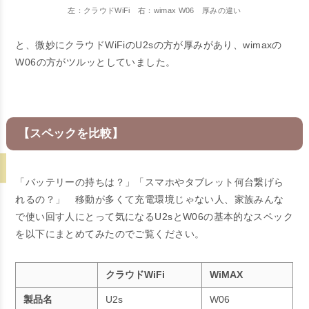
左：クラウドWiFi 右：wimax W06 厚みの違い
と、微妙にクラウドWiFiのU2sの方が厚みがあり、wimaxの
W06の方がツルッとしていました。
【スペックを比較】
「バッテリーの持ちは？」「スマホやタブレット何台繋げら
れるの？」 移動が多くて充電環境じゃない人、家族みんな
で使い回す人にとって気になる
U2sとW06の基本的なスペック
を以下にまとめてみたのでご覧ください。
クラウドWiFi
WiMAX
製品名
U2s
W06