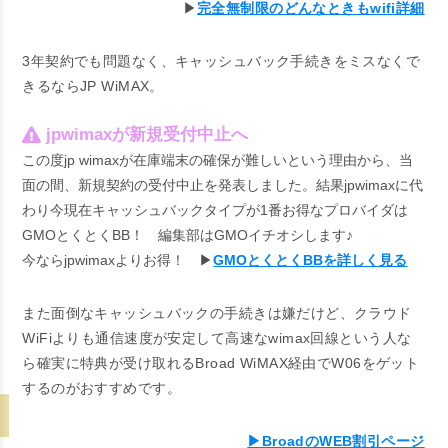
▶
完全無制限のどんなときもwifi詳細
3年契約でも問題なく、キャッシュバック手続きをミスなくで
きるならJP WiMAX。
jpwimaxが新規受付中止へ
この度jp wimaxが在庫端末の確保が難しいという理由から、当
面の間、
新規契約の受付中止
を発表しました。結果jpwimaxに代
わり今現在キャッシュバックタイプが1番お得なプロバイダは
GMOとくとくBB！ 編集部はGMOイチオシします♪
今ならjpwimaxよりお得！ ▶
GMOとくとくBBを詳しく見る
また面倒なキャッシュバックの手続きは嫌だけど、クラウド
WiFiよりも通信速度が安定して高速なwimax回線という人な
ら確実に特典が受け取れるBroad WiMAX経由でW06をゲット
するのがおすすめです。
▶BroadのWEB割引ページ