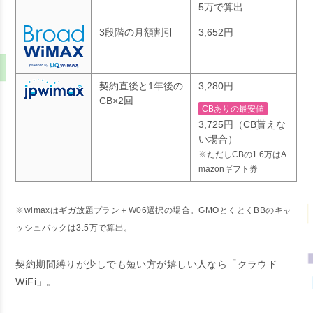
5万で算出
3段階の月額割引
3,652円
契約直後と1年後の
3,280円
CB×2回
CBありの最安値
3,725円（CB貰えな
い場合）
※ただしCBの1.6万はA
mazonギフト券
※wimaxはギガ放題プラン＋W06選択の場合。GMOとくとくBBのキャ
ッシュバックは3.5万で算出。
契約期間縛りが少しでも短い方が嬉しい人なら「クラウド
WiFi」。