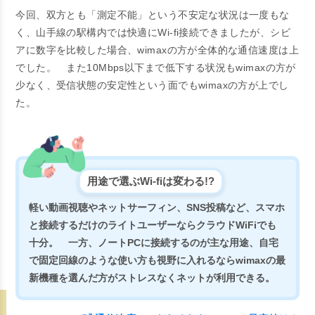
今回、双方とも「測定不能」という不安定な状況は一度もな
く、山手線の駅構内では快適にWi-fi接続できましたが、シビ
アに数字を比較した場合、
wimaxの方が全体的な通信速度は上
でした。 また10Mbps以下まで低下する状況もwimaxの方が
少なく、
受信状態の安定性という面でもwimaxの方が上
でし
た。
用途で選ぶWi-fiは変わる!?
軽い動画視聴やネットサーフィン、SNS投稿など、スマホ
と接続するだけのライトユーザーならクラウドWiFiでも
十分。 一方、ノートPCに接続するのが主な用途、自宅
で固定回線のような使い方も視野に入れるならwimaxの最
新機種を選んだ方がストレスなくネットが利用できる。