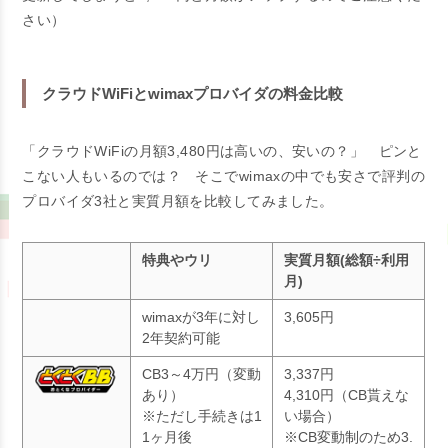
さい）
クラウドWiFiとwimaxプロバイダの料金比較
「クラウドWiFiの月額3,480円は高いの、安いの？」
ピンと
こない人もいるのでは？ そこでwimaxの中でも安さで評判の
プロバイダ3社と実質月額を比較してみました。
特典やウリ
実質月額(総額÷利用
月)
wimaxが3年に対し
3,605円
2年契約可能
CB3～4万円（変動
3,337円
あり）
4,310円（CB貰えな
※ただし手続きは1
い場合）
1ヶ月後
※CB変動制のため3.