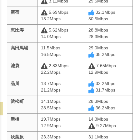
3.11Mbps
29.5Mbps
新宿
5.69Mbps
32.1Mbps
13.2Mbps
30.5Mbps
恵比寿
5.62Mbps
28.8Mbps
14.0Mbps
28.3Mbps
高田馬場
11.5Mbps
29.0Mbps
16.5Mbps
38.2Mbps
池袋
2.83Mbps
7.65Mbps
22.2Mbps
12.9Mbps
品川
13.7Mbps
32.2Mbps
21.2Mbps
31.7Mbps
浜松町
14.1Mbps
28.3Mbps
28.5Mbps
36.2Mbps
新橋
19.7Mbps
14.3Mbps
12.9Mbps
9.27Mbps
秋葉原
23.3Mbps
31.1Mbps