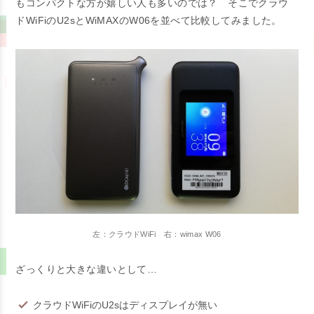
もコンパクトな方が嬉しい人も多いのでは？ そこでクラウ
ドWiFiのU2sとWiMAXのW06を並べて比較してみました。
左：クラウドWiFi 右：wimax W06
ざっくりと大きな違いとして…
クラウドWiFiのU2sはディスプレイが無い