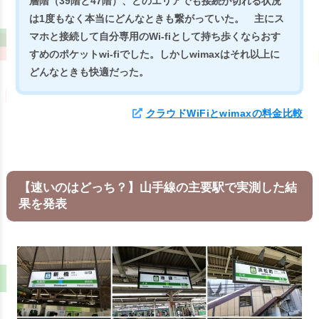
層階（39階と47階）、どのエリアでも接続が切れる状況
は1度もなく本当にどんなときも繋がっていた。 主にス
マホと接続して自分専用のWi-fiとして持ち歩くならおす
すめのポケットwi-fiでした。
しかしwimaxはそれ以上に
どんなときも快適だった。
クラウドWiFiとwimaxの料金比較
【速いのはどっち？】山手線の主要駅で実測した結
果を発表