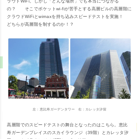
ラウドWiFi。
しかし「どんな場所」でも本当につながる
の？
そこでポケットwi-fiが苦手とする
高層ビルの高層階
に
クラウドWiFiとwimaxを持ち込みスピードテストを実施！
どちらが高層階を制するのか！？
左：恵比寿ガーデンタワー 右：カレッタ汐留
高層階でのスピードテストの舞台となったのはこちら。恵比
寿ガーデンプレイスのスカイラウンジ（39階）とカレッタ汐