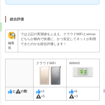
総合評価
では上記の実測値をふまえ、クラウドWiFiとwimax
どちらが都内で快適に、かつ安定してネットが利用
編集
できたのかを総合評価します！
長
クラウドWiFi
WiMAX
と
の数
×
3
×
6
×
5
×
3