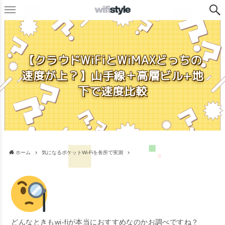
【クラウドWiFiとWiMAXどっちの
速度が上？】山手線＋高層ビル+地
下で速度比較
ホーム
気になるポケットWi-Fiを各所で実測
どんなときもwi-fiが本当におすすめなのかお調べですね？