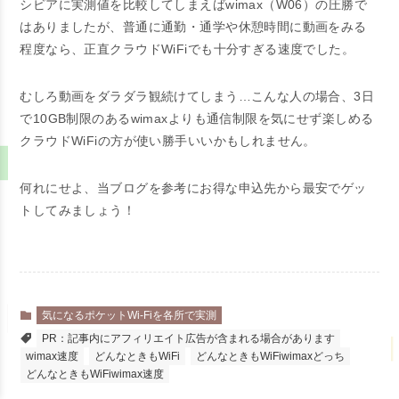
シビアに実測値を比較してしまえばwimax（W06）の圧勝で
はありましたが、普通に通勤・通学や休憩時間に動画をみる
程度なら、正直クラウドWiFiでも十分すぎる速度でした。
むしろ動画をダラダラ観続けてしまう…こんな人の場合、3日
で10GB制限のあるwimaxよりも通信制限を気にせず楽しめる
クラウドWiFiの方が使い勝手いいかもしれません。
何れにせよ、当ブログを参考にお得な申込先から最安でゲッ
トしてみましょう！
気になるポケットWi-Fiを各所で実測
PR：記事内にアフィリエイト広告が含まれる場合があります
wimax速度
どんなときもWiFi
どんなときもWiFiwimaxどっち
どんなときもWiFiwimax速度