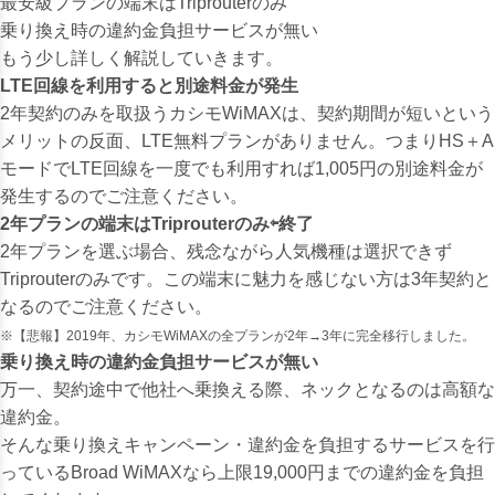
最安級プランの端末はTriprouterのみ
乗り換え時の違約金負担サービスが無い
もう少し詳しく解説していきます。
LTE回線を利用すると別途料金が発生
2年契約のみを取扱うカシモWiMAXは、契約期間が短いという
メリットの反面、LTE無料プランがありません。
つまりHS＋A
モードでLTE回線を一度でも利用すれば1,005円の別途料金が
発生するのでご注意ください。
2年プランの端末はTriprouterのみ⇦終了
2年プランを選ぶ場合、残念ながら人気機種は選択できず
Triprouterのみです。この端末に魅力を感じない方は3年契約と
なるのでご注意ください。
※【悲報】2019年、カシモWiMAXの全プランが2年→3年に完全移行しました。
乗り換え時の違約金負担サービスが無い
万一、契約途中で他社へ乗換える際、ネックとなるのは高額な
違約金。
そんな乗り換えキャンペーン・違約金を負担するサービスを行
っているBroad WiMAXなら上限19,000円までの違約金を負担