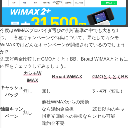
今度はWiMAXプロバイダ選びの判断基準の中でも大きな1
つ。 各種キャンペーンや特典について。
果たしてカシモ
WiMAXではどんなキャンペーンが開催されているのでしょう
か!?
先ほど料金比較したGMOとくとくBB、Broad WiMAXとともに
内容をチェックしてみましょう。
カシモW
Broad WiMAX
GMOとくとくBB
iMAX
キャッシュ
無し
無し
3～4万（変動）
バック
他社WiMAXからの乗換
独自キャン
なら違約金負担
20日以内のキャ
無し
ペーン
指定光回線への乗換なら
ンセル可能
違約金不要