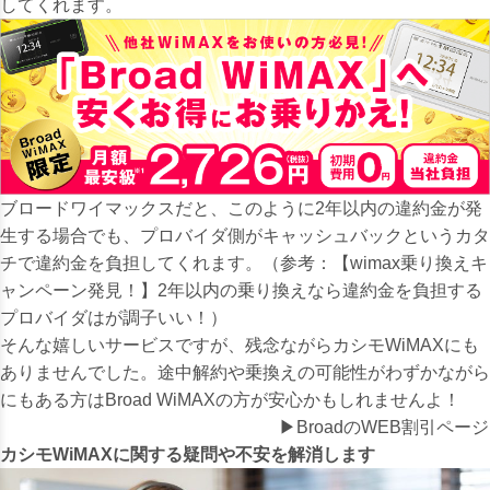
してくれます。
ブロードワイマックスだと、このように2年以内の違約金が発
生する場合でも、プロバイダ側がキャッシュバックというカタ
チで違約金を負担してくれます。（参考：
【wimax乗り換えキ
ャンペーン発見！】2年以内の乗り換えなら違約金を負担する
プロバイダはが調子いい！
）
そんな嬉しいサービスですが、
残念ながらカシモWiMAXにも
ありませんでした。
途中解約や乗換えの可能性がわずかながら
にもある方はBroad WiMAXの方が安心かもしれませんよ！
▶BroadのWEB割引ページ
カシモWiMAXに関する疑問や不安を解消します