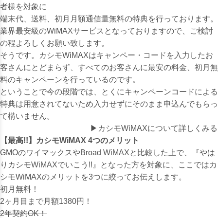
者様を対象
に
端末代、送料、初月月額通信量無料の特典を行っております。
業界最安級のWiMAXサービスとなっておりますので、ご検討
の程よろしくお願い致します。
そうです。カシモWiMAXはキャンペー・コードを入力したお
客さんにとどまらず、すべてのお客さんに最安の料金、初月無
料のキャンペーンを行っているのです。
ということで今の段階では、とくにキャンペーンコードによる
特典は用意されてないため入力せずにそのまま申込んでもらっ
て構いません。
▶
カシモWiMAXについて詳しくみる
【最高!!】カシモWiMAX 4つのメリット
GMOのワイマックスやBroad WiMAXと比較した上で、『やは
りカシモWiMAXでいこう!!』となった方を対象に、ここではカ
シモWiMAXのメリットを3つに絞ってお伝えします。
初月無料！
2ヶ月目まで月額1380円！
2年契約OK！