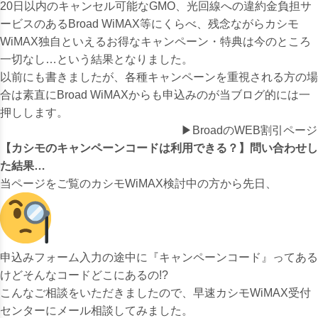
20日以内のキャンセル可能なGMO、光回線への違約金負担サ
ービスのあるBroad WiMAX等にくらべ、残念ながらカシモ
WiMAX独自といえるお得なキャンペーン・特典は今のところ
一切なし…という結果となりました。
以前にも書きましたが、各種キャンペーンを重視される方の場
合は素直にBroad WiMAXからも申込みのが当ブログ的には一
押しします。
▶BroadのWEB割引ページ
【カシモのキャンペーンコードは利用できる？】問い合わせし
た結果…
当ページをご覧のカシモWiMAX検討中の方から先日、
申込みフォーム入力の途中に『キャンペーンコード』ってある
けどそんなコードどこにあるの!?
こんなご相談をいただきましたので、早速カシモWiMAX受付
センターにメール相談してみました。