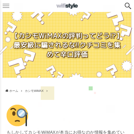
【カシモWiMAXの評判ってどう!?】
最安級に騙されるな!!クチコミを集
めて辛口評価
ホーム
カシモWiMAX
もしかしてカシモWiMAXが本当にお得なのか情報を集めてい