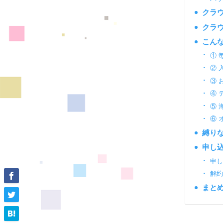
クラウ
クラウ
こん
① 
② 
③ 
④ 
⑤ 
⑥ 
縛りな
申し
申し
解
まとめ