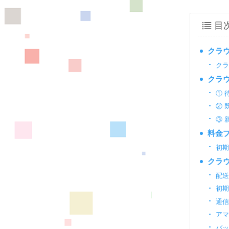
目
クラウ
クラ
クラウ
① 
② 
③ 
料金
初
クラウ
配
初
通
ア
バ