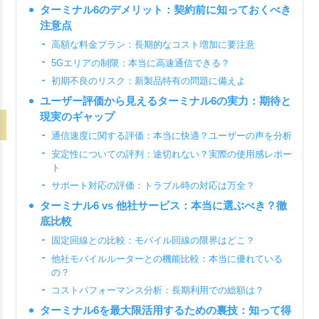
ターミナル6のデメリット：契約前に知っておくべき
注意点
高額な料金プラン：長期的なコスト増加に要注意
5Gエリアの制限：本当に高速通信できる？
初期不良のリスク：新製品特有の問題に備えよ
ユーザー評価から見えるターミナル6の実力：期待と
現実のギャップ
通信速度に関する評価：本当に快適？ユーザーの声を分析
安定性についての評判：途切れない？実際の使用感レポー
ト
サポート対応の評価：トラブル時の対応は万全？
ターミナル6 vs 他社サービス：本当に選ぶべき？徹
底比較
固定回線との比較：モバイル回線の限界はどこ？
他社モバイルルーターとの機能比較：本当に優れている
の？
コストパフォーマンス分析：長期利用での総額は？
ターミナル6を最大限活用するための裏技：知って得