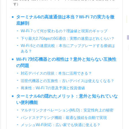
す）
ターミナル6の高速通信は本当？Wi-Fi 7の実力を徹
底解剖
Wi-Fi 7って何が変わるの？理論値と現実のギャップ
下り最大2.7Gbpsの5G通信：実際の速度はどれくらい？
Wi-Fi 6との速度比較：本当にアップグレードする価値は
ある？
Wi-Fi 7対応機器との相性は？意外と知らない互換性
の問題
対応デバイスの現状：本当に活用できる？
旧世代機器との互換性：古いデバイスは使えなくなる？
将来性：Wi-Fi 7の普及予測と投資価値
ターミナル6の隠れたメリット：意外と知られていな
い便利機能
マルチリンクオペレーション(MLO)：安定性向上の秘密
バンドステアリング機能：最適な接続を自動で実現
メッシュWi-Fi対応：広い家でも快適に使える？