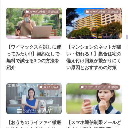
サービス全般・基礎知識
サービス全般・基礎知識
【ワイマックスを試しに使
【マンションのネットが遅
ってみたい!!】契約なしで
い・切れる！】集合住宅の
無料で試せる3つの方法を
備え付け回線が繋がりにく
紹介
い原因とおすすめの対策
置くだけwi-fi
エリア・スピード・通信制限
【おうちのワイファイ徹底
【スマホ通信制限メールど