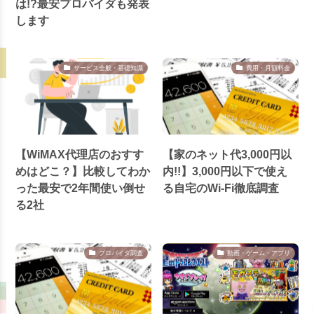
は!?最安プロバイダも発表
します
サービス全般・基礎知識
費用・月額料金
【WiMAX代理店のおすす
【家のネット代3,000円以
めはどこ？】比較してわか
内!!】3,000円以下で使え
った最安で2年間使い倒せ
る自宅のWi-Fi徹底調査
る2社
プロバイダ調査
動画・ゲーム・アプリ