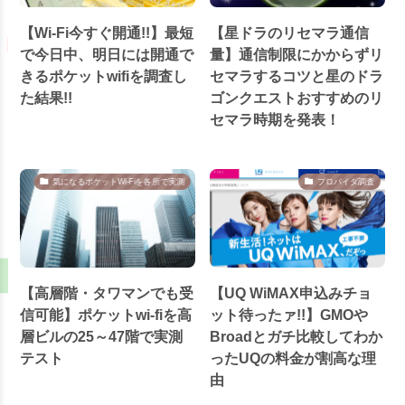
【Wi-Fi今すぐ開通!!】最短
【星ドラのリセマラ通信
で今日中、明日には開通で
量】通信制限にかからずリ
きるポケットwifiを調査し
セマラするコツと星のドラ
た結果!!
ゴンクエストおすすめのリ
セマラ時期を発表！
気になるポケットWi-Fiを各所で実測
プロバイダ調査
【高層階・タワマンでも受
【UQ WiMAX申込みチョ
信可能】ポケットwi-fiを高
ット待ったァ!!】GMOや
層ビルの25～47階で実測
Broadとガチ比較してわか
テスト
ったUQの料金が割高な理
由