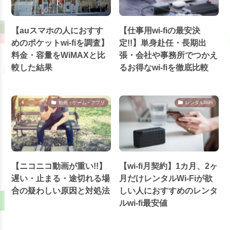
【auスマホの人におすす
【仕事用wi-fiの最安決
めのポケットwi-fiを調査】
定!!】単身赴任・長期出
料金・容量をWiMAXと比
張・会社や事務所でつかえ
較した結果
るお得なwi-fiを徹底比較
動画・ゲーム・アプリ
レンタルWiFi
【ニコニコ動画が重い!!】
【wi-fi月契約】1カ月、2ヶ
遅い・止まる・途切れる場
月だけレンタルWi-Fiが欲
合の疑わしい原因と対処法
しい人におすすめのレンタ
ルwi-fi最安値