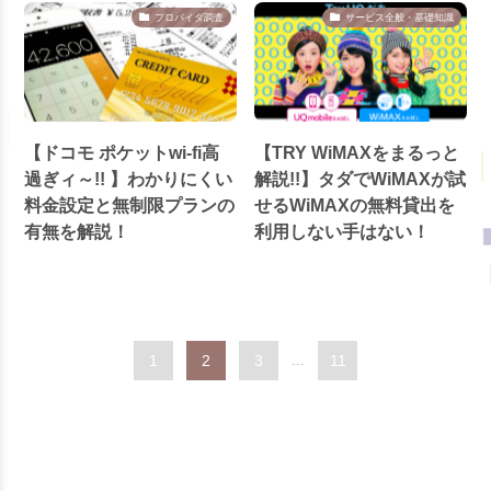
プロバイダ調査
サービス全般・基礎知識
【ドコモ ポケットwi-fi高
【TRY WiMAXをまるっと
過ぎィ～!! 】わかりにくい
解説!!】タダでWiMAXが試
料金設定と無制限プランの
せるWiMAXの無料貸出を
有無を解説！
利用しない手はない！
1
2
3
...
11