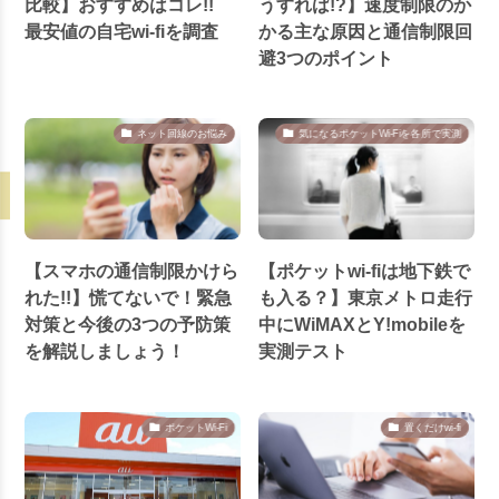
比較】おすすめはコレ!!
うすれば!?】速度制限のか
最安値の自宅wi-fiを調査
かる主な原因と通信制限回
避3つのポイント
ネット回線のお悩み
気になるポケットWi-Fiを各所で実測
【スマホの通信制限かけら
【ポケットwi-fiは地下鉄で
れた!!】慌てないで！緊急
も入る？】東京メトロ走行
対策と今後の3つの予防策
中にWiMAXとY!mobileを
を解説しましょう！
実測テスト
ポケットWi-Fi
置くだけwi-fi