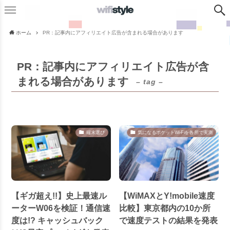
ホーム
PR：記事内にアフィリエイト広告が含まれる場合があります
PR：記事内にアフィリエイト広告が含
まれる場合があります
– tag –
端末選び
気になるポケットWi-Fiを各所で実測
【ギガ超え!!】史上最速ル
【WiMAXとY!mobile速度
ーターW06を検証！通信速
比較】東京都内の10か所
度は!? キャッシュバック
で速度テストの結果を発表