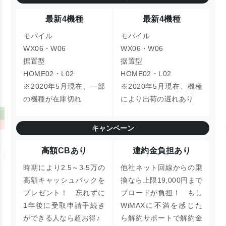
最新4機種
最新4機種
モバイル
モバイル
WX06・W06
WX06・W06
据置型
据置型
HOME02・L02
HOME02・L02
※2020年5月現在、一部
※2020年5月現在、機種
の機種が在庫切れ
により出荷の遅れあり
キャンペーン
高額CBあり
違約金負担あり
時期により2.5～3.5万の
他社ネット回線からの乗
高額キャッシュバックを
換なら上限19,000円まで
プレゼント！
忘れずに
ブロードが負担！ もし
1年後に受取申請手続き
WiMAXに不満を感じた
ができる人なら超お得♪
ら
解約サポートで解約金