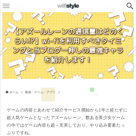
【アズールレーンの通信量はどのく
らい!?】wi-fiを利用すべきタイミ
ングと当ブログ一押しの最強キャラ
を紹介します！
ホーム
動画・ゲーム・アプリ
ゲームの内容とあわせて紹介サービス開始から1年と経たずに
超人気ゲームとなったアズールレーン。数ある美少女ゲーム
の中ではゲーム内容も超～充実しており、やり込み要素たっ
ぷりですね。