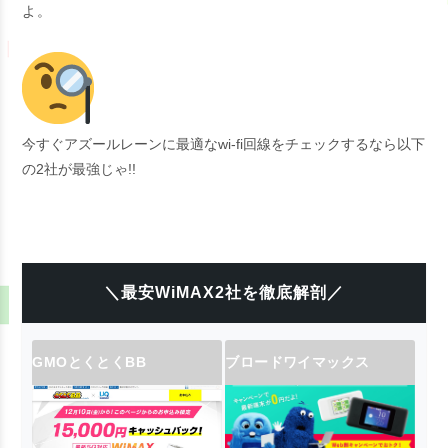
よ。
今すぐアズールレーンに最適なwi-fi回線をチェックするなら以下
の2社が最強じゃ!!
＼最安WiMAX2社を徹底解剖／
GMOとくとくBB
ブロードワイマックス