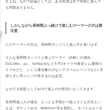
すよね。なので結論としては、ある程度は外で気軽に遊んで
も問題ありません。
しかしながら長時間ぶっ続けで楽しむゲーマーの方は要
注意
ただゲーマーの方は、長時間ガッツリと遊ぶ方が多いはず。
そんな長時間ガッツリと遊ぶゲーマー（自称）の場合、
DoCoMo、au 、Softbankなど大手3キャリや格安シム運用の
スマホだと、いくら通信量の少ないアズールレーンでも1ヶ月
持たずに早々にパケ死するのは必至。
なので大前提としてwi-fiで遊ぶのが鉄則となってきます。
長時間遊ぶ人の場合、もっとも手軽かつ低コストな方法とい
えば、ポケットwi-fi、WiMAX2+等を契約し、モバイルルータ