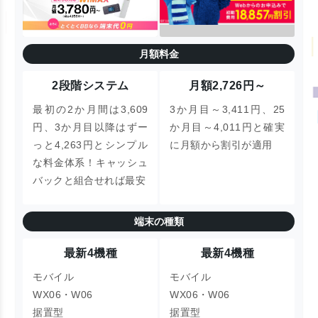
月額料金
2段階システム
月額2,726円～
最初の2か月間は3,609
3か月目～3,411円、25
円、3か月目以降はずー
か月目～4,011円と確実
っと4,263円とシンプル
に月額から割引が適用
な料金体系！キャッシュ
バックと組合せれば最安
端末の種類
最新4機種
最新4機種
モバイル
モバイル
WX06・W06
WX06・W06
据置型
据置型