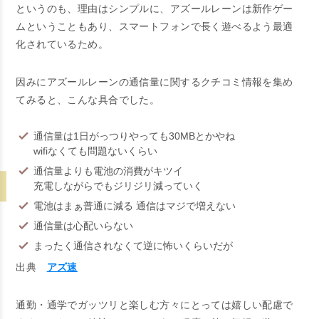
というのも、理由はシンプルに、アズールレーンは新作ゲー
ムということもあり、
スマートフォンで長く遊べるよう最適
化されている
ため。
因みにアズールレーンの通信量に関するクチコミ情報を集め
てみると、こんな具合でした。
通信量は1日がっつりやっても30MBとかやね
wifiなくても問題ないくらい
通信量よりも電池の消費がキツイ
充電しながらでもジリジリ減っていく
電池はまぁ普通に減る 通信はマジで増えない
通信量は心配いらない
まったく通信されなくて逆に怖いくらいだが
出典
アズ速
通勤・通学でガッツリと楽しむ方々にとっては嬉しい配慮で