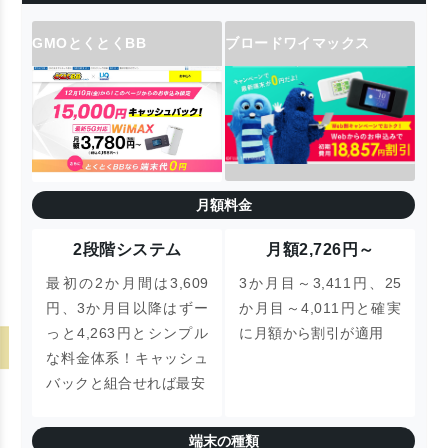
GMOとくとくBB
ブロードワイマックス
月額料金
2段階システム
月額2,726円～
最初の2か月間は3,609
3か月目～3,411円、25
円、3か月目以降はずー
か月目～4,011円と確実
っと4,263円とシンプル
に月額から割引が適用
な料金体系！キャッシュ
バックと組合せれば最安
端末の種類