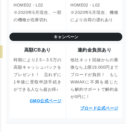
HOME02・L02
HOME02・L02
※2020年5月現在、一部
※2020年5月現在、機種
の機種が在庫切れ
により出荷の遅れあり
キャンペーン
高額CBあり
違約金負担あり
時期により2.5～3.5万の
他社ネット回線からの乗
高額キャッシュバックを
換なら上限19,000円まで
プレゼント！
忘れずに
ブロードが負担！ もし
1年後に受取申請手続き
WiMAXに不満を感じた
ができる人なら超お得♪
ら
解約サポートで解約金
が0円に！
GMO公式ページ
ブロード公式ページ