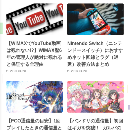
【WiMAXでYouTube動画
Nintendo Switch（ニンテ
は観れない!?】WiMAX歴6
ンドースイッチ）におすす
年の管理人が絶対に観れる
めネット回線とラグ（遅
と保証する全理由
延）改善方法まとめ
2026.04.20
2026.04.20
【FGO通信量の目安】1回
【バンドリの通信量】初回
プレイしたときの通信量と
はギガを突破!! ガルパの