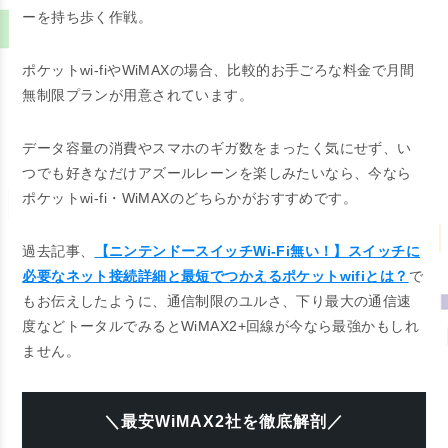
ーを持ち歩く作戦。
ポケットwi-fiやWiMAXの場合、比較的お手ごろな料金で月間
無制限プランが用意されています。
データ容量の消費やスマホのギガ数をまったく気にせず、い
つでも好きなだけアズールレーンを楽しみたいなら、今なら
ポケットwi-fi・WiMAXのどちらかがおすすめです。
過去記事、
【ニンテンドースイッチWi-Fi無い！】スイッチに
必要なネット接続詳細と最短でつかえるポケットwifiとは？
で
もお伝えしたように、通信制限のユルさ、下り最大の通信速
度などトータルでみるとWiMAX2+回線が今なら最強かもしれ
ません。
＼最安WiMAX2社を徹底解剖／