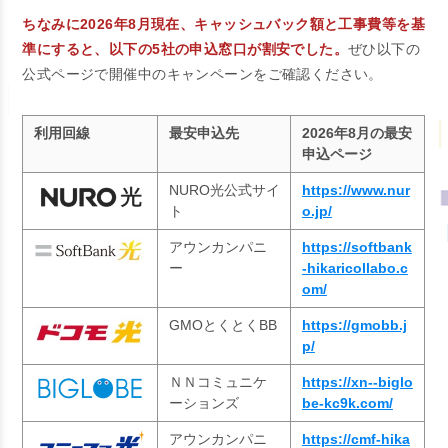
ちなみに2026年8月現在、キャッシュバック額と工事費等を基
準にすると、以下の5社の申込窓口が割安でした。
ぜひ以下の
公式ページで開催中のキャンペーンをご確認ください。
利用回線
最安申込先
2026年8月の最安
申込ページ
NURO光公式サイ
https://www.nur
ト
o.jp/
アウンカンパニ
https://softbank
ー
-hikaricollabo.c
om/
GMOとくとくBB
https://gmobb.j
p/
ＮＮコミュニケ
https://xn--biglo
ーションズ
be-kc9k.com/
アウンカンパニ
https://cmf-hika