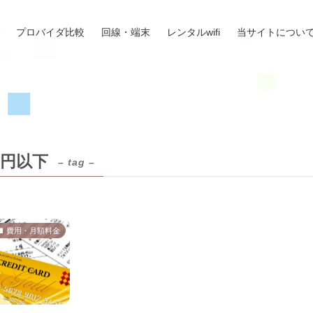
プロバイダ比較
回線・端末
レンタルwifi
当サイトについ
00円以下
– tag –
費用・月額料金