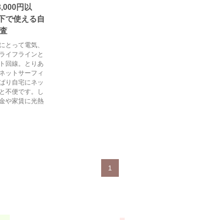
000円以
円以下で使える自
調査
にとって電気、
ライフラインと
ト回線。とりあ
ネットサーフィ
ぱり自宅にネッ
と不便です。し
金や家賃に光熱
1