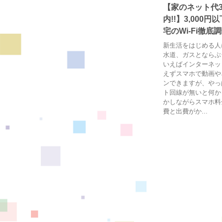
【家のネット代3,
内!!】3,000
宅のWi-Fi徹底
新生活をはじめる人
水道、ガスとならぶ
いえばインターネッ
えずスマホで動画や
ンできますが、やっ
ト回線が無いと何か
かしながらスマホ料
費と出費がか...