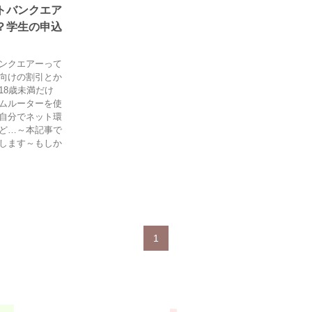
トバンクエア
？学生の申込
ンクエアーって
向けの割引とか
18歳未満だけ
ムルーターを使
自分でネット環
ど…～本記事で
します～もしか
1