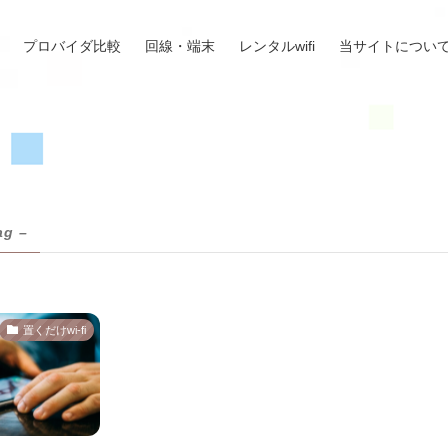
プロバイダ比較
回線・端末
レンタルwifi
当サイトについ
ag –
置くだけwi-fi