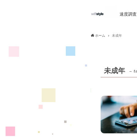
速度調査
ホーム
未成年
未成年
– t