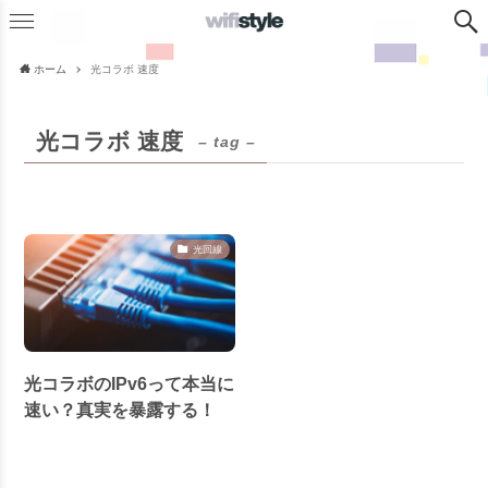
ホーム
光コラボ 速度
光コラボ 速度
– tag –
光回線
光コラボのIPv6って本当に
速い？真実を暴露する！